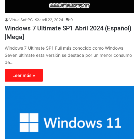
VirtualSoftPC
abril 22, 2024
0
Windows 7 Ultimate SP1 Abril 2024 (Español)
[Mega]
Windows 7 Ultimate SP1 Full más conocido como Windows
Seven ultimate esta versión se destaca por un menor consumo
de…
Leer más »