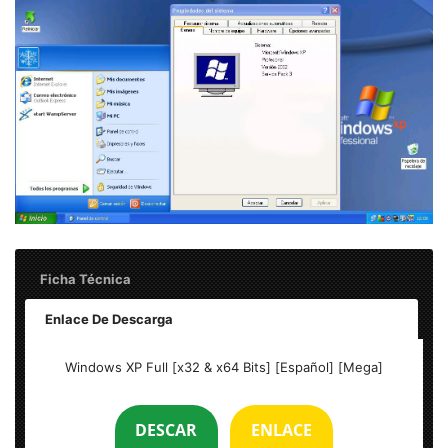
Ficha Técnica
Enlace De Descarga
Nombre:
Windows XP Full [x32 & x64 Bits] [Español]
Windows XP Full [x32 & x64 Bits] [Español] [Mega]
[Mega]
DESCAR
ENLACE
Idioma:
Español