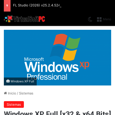
FL Studio (2026) v25.2.4.5242 Producer Edition + FLEX Extensions & Addition Plugins, Secuenciador y Sintetizador especializado en Loops
Switch skin
Menú
Windows XP Full
Inicio
/
Sistemas
Sistemas
Windows XP Full [x32 & x64 Bits]