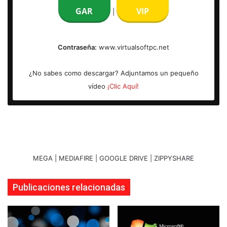
GAR
VIP
|
Serial:
Incl.
Tamaño:
539 MB | 700 MB
Contraseña:
www.virtualsoftpc.net
Arquitectura:
SP3 x32 Bits | SP2 x64 Bits
¿No sabes como descargar? Adjuntamos un pequeño
vídeo
¡Clic Aquí!
MEGA | MEDIAFIRE | GOOGLE DRIVE | ZIPPYSHARE
Publicaciones relacionadas