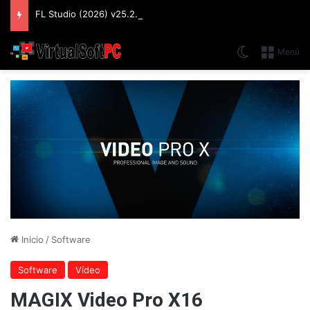
FL Studio (2026) v25.2.4.5242 Producer Edition + FLEX Extensions & Addition Plugins, Secuenciador y Sintetizador especializado en Loops
Switch skin
Menú
Inicio
/
Software
Software
Vídeo
MAGIX Video Pro X16