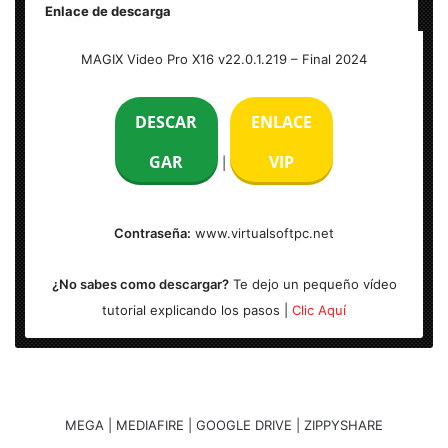
Enlace de descarga
Nombre: MAGIX Video Pro X16 v22.0.1.219 Full
MAGIX Video Pro X16 v22.0.1.219 – Final 2024
Tamaño: 1 GB
DESCAR
ENLACE
Activador: Incl.
GAR
VIP
|
Instrucciones: Si
Contraseña:
www.virtualsoftpc.net
Idioma: Multilenguaje
¿No sabes como descargar?
Te dejo un pequeño vídeo
Arquitectura: Windows x64 Bits
tutorial explicando los pasos |
Clic Aquí
MEGA | MEDIAFIRE | GOOGLE DRIVE | ZIPPYSHARE