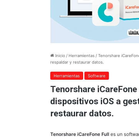
Inicio
/
Herramientas
/
Tenorshare iCareFone 
respaldar y restaurar datos.
Herramientas
Software
Tenorshare iCareFone 
dispositivos iOS a gest
restaurar datos.
Tenorshare iCareFone Full
es un softwar