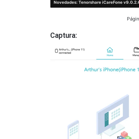
Novedades: Tenorshare iCareFone v9.0.2.
Págin
Captura: