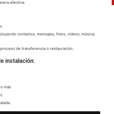
nera efectiva.
o.
ncluyendo contactos, mensajes, fotos, videos, música,
 proceso de transferencia o restauración.
 instalación:
B o más
s)
talada.