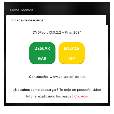
Ficha Técnica
Enlace de descarga
Nombre: DVDFab v13.0.2.2 Full
DVDFab v13.0.2.2 – Final 2024
Idioma: Multilenguaje (Español)
DESCAR
ENLACE
Peso: 350 MB
GAR
VIP
|
Activación: Incl.
Contraseña:
www.virtualsoftpc.net
Arquitectura: x32 & x64
¿No sabes como descargar?
Te dejo un pequeño vídeo
tutorial explicando los pasos |
Clic Aquí