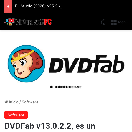
FL Studio (2026) v25.2.4.5242 Producer Edition + FLEX Extensions & Addition Plugins, Secuenciador y Sintetizador especializado en Loops
Switch skin
Menú
Inicio
/
Software
Software
DVDFab v13.0.2.2, es un