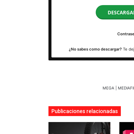
Peso: 120 MB
DESCARGA
Idioma: Multilenguaje (Español)
Contrase
Sistema Operativo: Windows 7/8.1/10 (x32 
¿No sabes como descargar?
Te dej
Activador: Incluido
MEGA | MEDIAFI
Publicaciones relacionadas