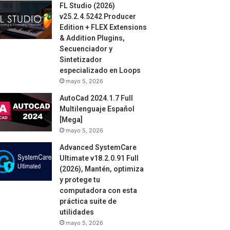
FL Studio (2026)
v25.2.4.5242 Producer
Edition + FLEX Extensions
& Addition Plugins,
Secuenciador y
Sintetizador
especializado en Loops
mayo 5, 2026
AutoCad 2024.1.7 Full
Multilenguaje Español
[Mega]
mayo 5, 2026
Advanced SystemCare
Ultimate v18.2.0.91 Full
(2026), Mantén, optimiza
y protege tu
computadora con esta
práctica suite de
utilidades
mayo 5, 2026