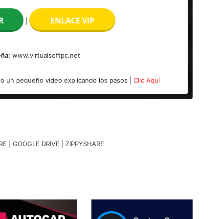
R
ENLACE VIP
|
ña:
www.virtualsoftpc.net
y x 64 Bits)
o un pequeño vídeo explicando los pasos |
Clic Aquí
RE | GOOGLE DRIVE | ZIPPYSHARE