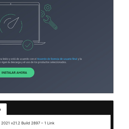
a
l
021 v21.2 Build 2897 – 1 Link