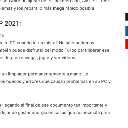
 de software de ajuste de PC del mercado, AVG PC Tune
blemas y los repara lo más
mega
rápido posible.
P 2021:
ma
ba tu PC cuando lo recibiste? No sólo podemos
ambién puede disfrutar del modo Turbo para liberar ese
site para navegar, jugar y ver vídeos.
y un limpiador permanentemente a mano. Le
 los huecos y errores que causan problemas en su PC y
llegando al final de ese documento tan importante y
 dejar de gastar energía en cosas que no necesita para