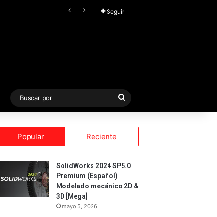
FL Studio (2026) v25.2.4.5242 Producer Edition + FLEX Extensions & Addition Plugins, Secuenciador y Sintetizador especializado en Loops
Seguir
Buscar
por
Popular
Reciente
SolidWorks 2024 SP5.0
Premium (Español)
Modelado mecánico 2D &
3D [Mega]
mayo 5, 2026