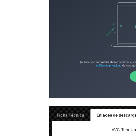
Ficha Técnica
Enlaces de descarg
AVG TuneUp 2021 v21.2 Build 2897 – Fina
AVG TuneUp 2