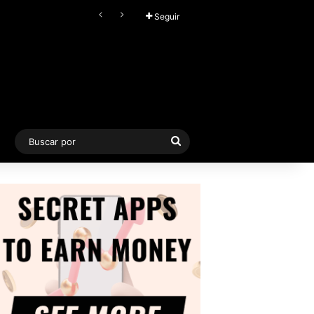
FL Studio (2026) v25.2.4.5242 Producer Edition + FLEX Extensions & Addition Plugins, Secuenciador y Sintetizador especializado en Loops
Seguir
Buscar
por