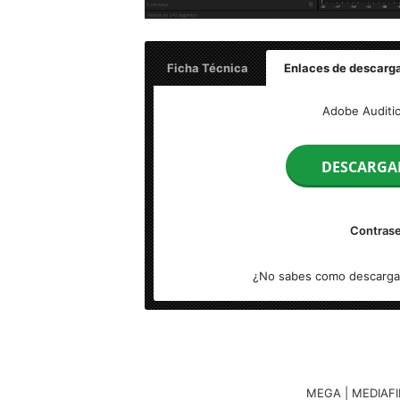
Ficha Técnica
Enlaces de descarg
Nombre:
Adobe Audition CC 2024 v24.6.0
Adobe Auditio
Idioma:
Español (Multilenguaje)
DESCARGA
Tamaño:
460 MB
Contrase
Arquitectura:
[x64 Bits] |
S.O:
Windows
¿No sabes como descarga
Activador:
Pre-Active
MEGA | MEDIAFI