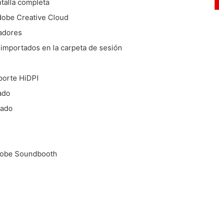
ntalla completa
dobe Creative Cloud
adores
importados en la carpeta de sesión
oporte HiDPI
ado
rado
Adobe Soundbooth