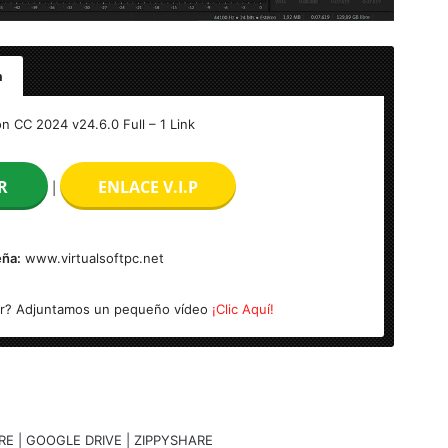
a
 – Final
n CC 2024 v24.6.0 Full – 1 Link
R
ENLACE V.I.P
|
ña:
www.virtualsoftpc.net
r? Adjuntamos un pequeño vídeo
¡Clic Aquí!
RE | GOOGLE DRIVE | ZIPPYSHARE