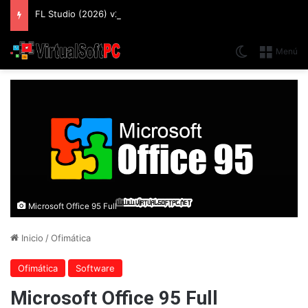
FL Studio (2026) v25.2.4.5242 Producer Edition + FLEX Extensions & Addition Plugins, Secuenciador y Sintetizador especializado en Loops
Switch skin
Menú
Microsoft Office 95 Full
Inicio
/
Ofimática
Ofimática
Software
Microsoft Office 95 Full