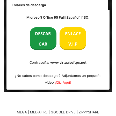
Enlaces de descarga
Nombre:
Microsoft Office 95
| Idioma: Español |
Microsoft Office 95 Full [Español] [ISO]
Arquitectura: x86 Bits | S.O: Windows
DESCAR
ENLACE
GAR
V.I.P
|
Contraseña:
www.virtualsoftpc.net
¿No sabes como descargar? Adjuntamos un pequeño
vídeo
¡Clic Aquí!
MEGA | MEDIAFIRE | GOOGLE DRIVE | ZIPPYSHARE