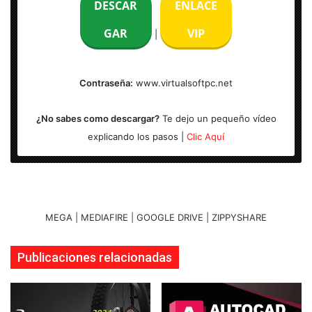
DESCAR
ENLACE
Idioma: Español
GAR
VIP
|
Activación: Incl.
Contraseña:
www.virtualsoftpc.net
Arquitectura: x32 y x64 Bits
¿No sabes como descargar?
Te dejo un pequeño vídeo
explicando los pasos |
Clic Aquí
MEGA | MEDIAFIRE | GOOGLE DRIVE | ZIPPYSHARE
Publicaciones relacionadas