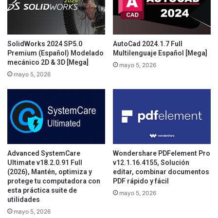
SolidWorks 2024 SP5.0
AutoCad 2024.1.7 Full
Premium (Español) Modelado
Multilenguaje Español [Mega]
mecánico 2D & 3D [Mega]
mayo 5, 2026
mayo 5, 2026
Advanced SystemCare
Wondershare PDFelement Pro
Ultimate v18.2.0.91 Full
v12.1.16.4155, Solución
(2026), Mantén, optimiza y
editar, combinar documentos
protege tu computadora con
PDF rápido y fácil
esta práctica suite de
mayo 5, 2026
utilidades
mayo 5, 2026