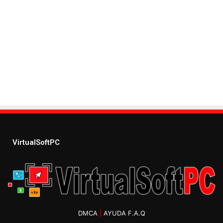
VirtualSoftPC
DMCA
|
AYUDA F.A.Q