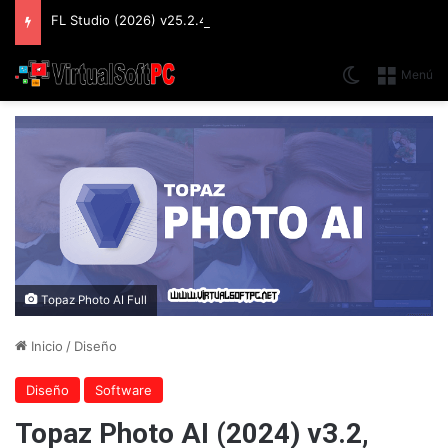
FL Studio (2026) v25.2.4.5242 Producer Edition + FLEX Extensions & Addition Plugins, Secuenciador y Sintetizador especializado en Loops
Switch skin
Menú
Topaz Photo AI Full
Inicio
/
Diseño
Diseño
Software
Topaz Photo AI (2024) v3.2,