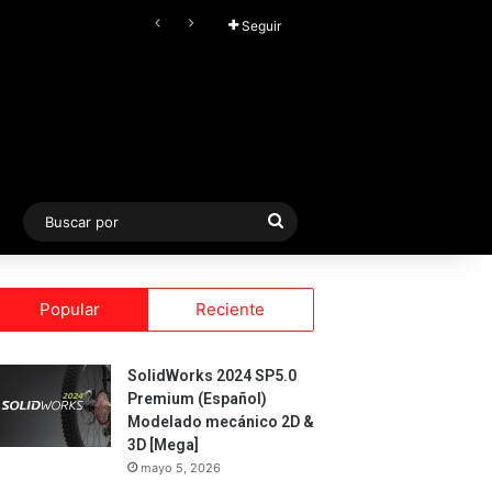
FL Studio (2026) v25.2.4.5242 Producer Edition + FLEX Extensions & Addition Plugins, Secuenciador y Sintetizador especializado en Loops
Seguir
Buscar
por
Popular
Reciente
SolidWorks 2024 SP5.0
Premium (Español)
Modelado mecánico 2D &
3D [Mega]
mayo 5, 2026