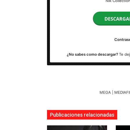
Nik Collectio
Idioma: Multilenguaje (Español)
DESCARGA
Activación: Incluido.
Contras
Tamaño: 790 MB
¿No sabes como descargar?
Te de
Sistema Operativo: Windows
MEGA | MEDIAFI
Publicaciones relacionadas