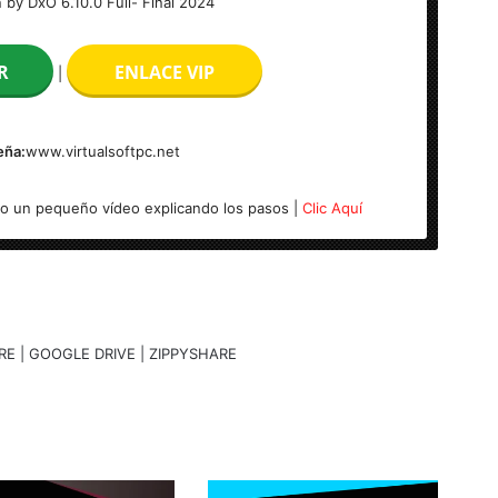
n by DxO 6.10.0 Full- Final 2024
R
ENLACE VIP
|
eña:
www.virtualsoftpc.net
jo un pequeño vídeo explicando los pasos |
Clic Aquí
RE | GOOGLE DRIVE | ZIPPYSHARE