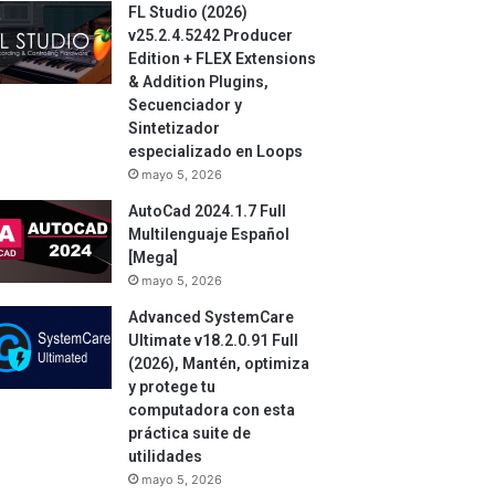
FL Studio (2026)
v25.2.4.5242 Producer
Edition + FLEX Extensions
& Addition Plugins,
Secuenciador y
Sintetizador
especializado en Loops
mayo 5, 2026
AutoCad 2024.1.7 Full
Multilenguaje Español
[Mega]
mayo 5, 2026
Advanced SystemCare
Ultimate v18.2.0.91 Full
(2026), Mantén, optimiza
y protege tu
computadora con esta
práctica suite de
utilidades
mayo 5, 2026