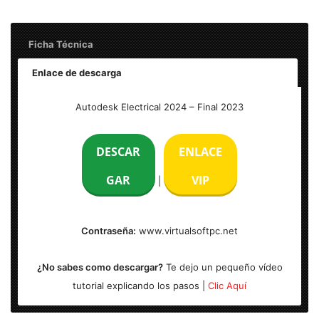
Ficha Técnica
Enlace de descarga
Nombre: Autodesk Electrical 2024 Full
Autodesk Electrical 2024 – Final 2023
Tamaño: 3 GB
DESCAR
ENLACE
Idioma: Multilenguaje (Español)
GAR
VIP
|
Activador: Incluido
Contraseña:
www.virtualsoftpc.net
Sistema Operativo: Windows (x64-bits)
¿No sabes como descargar?
Te dejo un pequeño vídeo
tutorial explicando los pasos |
Clic Aquí