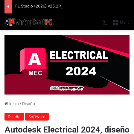
FL Studio (2026) v25.2.4.5242 Producer Edition + FLEX Extensions & Addition Plugins, Secuenciador y Sintetizador especializado en Loops
Switch skin
Menú
Inicio
/
Diseño
Diseño
Software
Autodesk Electrical 2024, diseño