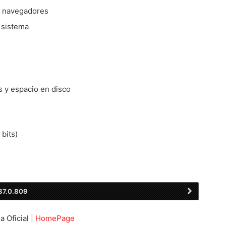
n navegadores
l sistema
 y espacio en disco
 bits)
87.0.809
a Oficial |
HomePage