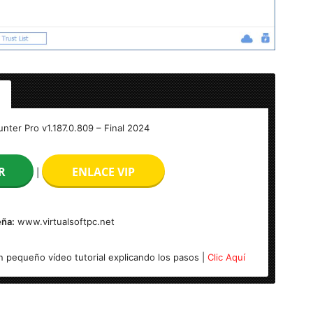
187.0.809 Full
nter Pro v1.187.0.809 – Final 2024
R
ENLACE VIP
|
ña:
www.virtualsoftpc.net
 pequeño vídeo tutorial explicando los pasos |
Clic Aquí
its)