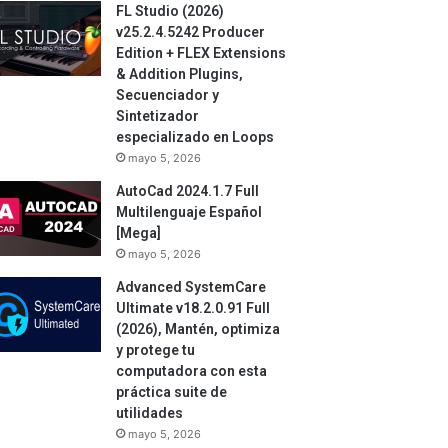
FL Studio (2026)
v25.2.4.5242 Producer
Edition + FLEX Extensions
& Addition Plugins,
Secuenciador y
Sintetizador
especializado en Loops
mayo 5, 2026
AutoCad 2024.1.7 Full
Multilenguaje Español
[Mega]
mayo 5, 2026
Advanced SystemCare
Ultimate v18.2.0.91 Full
(2026), Mantén, optimiza
y protege tu
computadora con esta
práctica suite de
utilidades
mayo 5, 2026