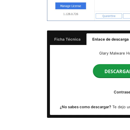
Ficha Técnica
Enlace de descarga
Nombre: Glarysoft Malware Hunter Pro v1.
Glary Malware Hu
Tamaño: MB GB
(Añadir Tamaño)
DESCARGA
Idioma: Multilenguaje (Español)
Contrase
Activador: Incluido
¿No sabes como descargar?
Te dejo un
Sistema Operativo: Windows (x86 & x64-b