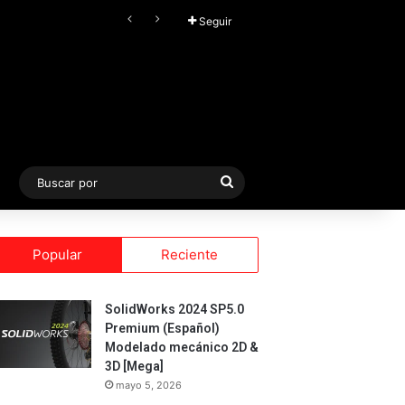
FL Studio (2026) v25.2.4.5242 Producer Edition + FLEX Extensions & Addition Plugins, Secuenciador y Sintetizador especializado en Loops
Seguir
Buscar
por
Popular
Reciente
SolidWorks 2024 SP5.0
Premium (Español)
Modelado mecánico 2D &
3D [Mega]
mayo 5, 2026