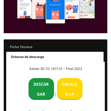
Ficha Técnica
Enlaces de descarga
Nombre:
Adobe XD CC v57.1.12 – Final
Adobe XD CC v57.1.12 – Final 2023
Idioma:
Multilenguaje (Español)
DESCAR
ENLACE
Tamaño:
320 MB
GAR
V.I.P
|
Activación:
Pre-Active