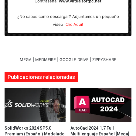
Contraseña:
www.virtualsoftpc.net
S.O:
Windows
X64
¿No sabes como descargar? Adjuntamos un pequeño
vídeo
¡Clic Aquí!
MEGA | MEDIAFIRE | GOOGLE DRIVE | ZIPPYSHARE
Publicaciones relacionadas
SolidWorks 2024 SP5.0
AutoCad 2024.1.7 Full
Premium (Español) Modelado
Multilenguaje Español [Mega]