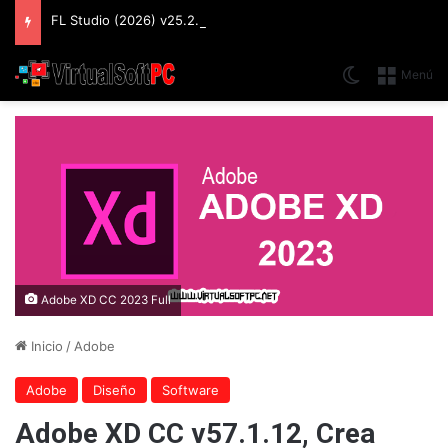
FL Studio (2026) v25.2.4.5242 Producer Edition + FLEX Extensions & Addition Plugins, Secuenciador y Sintetizador especializado en Loops
Switch skin
Menú
Adobe XD CC 2023 Full
Inicio
/
Adobe
Adobe
Diseño
Software
Adobe XD CC v57.1.12, Crea