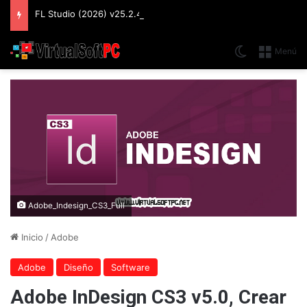
FL Studio (2026) v25.2.4.5242 Producer Edition + FLEX Extensions & Addition Plugins, Secuenciador y Sintetizador especializado en Loops
Switch skin
Menú
Adobe_Indesign_CS3_Full
Inicio
/
Adobe
Adobe
Diseño
Software
Adobe InDesign CS3 v5.0, Crear