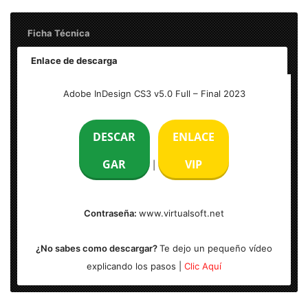
Ficha Técnica
Enlace de descarga
Nombre: Adobe InDesign CS3 v5.0 – Final
Adobe InDesign CS3 v5.0 Full – Final 2023
Peso: 300 MB
DESCAR
ENLACE
Idioma: Multilengua (Español)
GAR
VIP
|
Activación: Incl.
Contraseña:
www.virtualsoft.net
Sistema Operativo: Windows (32 & x64-bits)
¿No sabes como descargar?
Te dejo un pequeño vídeo
explicando los pasos |
Clic Aquí