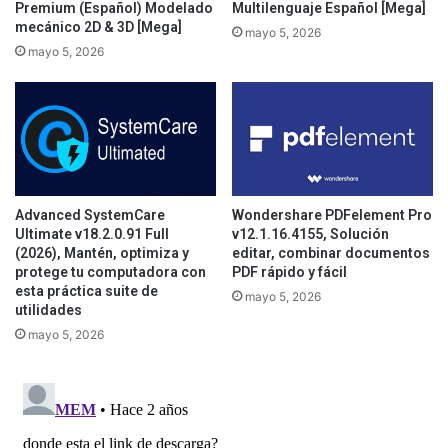
Premium (Español) Modelado
Multilenguaje Español [Mega]
mecánico 2D & 3D [Mega]
mayo 5, 2026
mayo 5, 2026
Advanced SystemCare
Wondershare PDFelement Pro
Ultimate v18.2.0.91 Full
v12.1.16.4155, Solución
(2026), Mantén, optimiza y
editar, combinar documentos
protege tu computadora con
PDF rápido y fácil
esta práctica suite de
mayo 5, 2026
utilidades
mayo 5, 2026