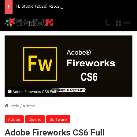
FL Studio (2026) v25.2.4.5242 Producer Edition + FLEX Extensions & Addition Plugins, Secuenciador y Sintetizador especializado en Loops
Switch skin
Menú
Adobe Fireworks CS6 Full
Inicio
/
Adobe
Adobe
Diseño
Software
Adobe Fireworks CS6 Full