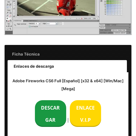
Ficha Técnica
Enlaces de descarga
Nombre:
Adobe Fireworks CS6 Full – Final
Adobe Fireworks CS6 Full [Español] [x32 & x64] [Win/Mac]
[Mega]
Idioma:
Español (Multilenguaje)
DESCAR
ENLACE
Tamaño:
561 MB / 757 MB
GAR
V.I.P
|
Arquitectura:
[x32 & x64 Bits] |
S.O:
Windows & Mac