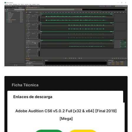
Ficha Técnica
Enlaces de descarga
Nombre:
Adobe Audition CS6 v5.0.2 – Final 2019
Adobe Audition CS6 v5.0.2 Full [x32 & x64] [Final 2019]
[Mega]
Idioma:
Español (Multilenguaje)