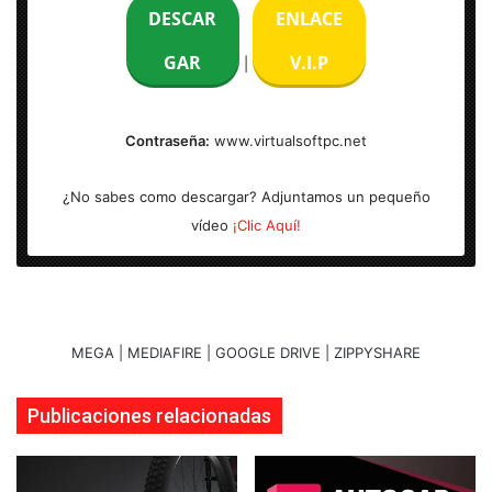
DESCAR
ENLACE
Tamaño:
274 MB | 465 MB
GAR
V.I.P
|
Arquitectura:
[x32 & x64 Bits] |
S.O:
Windows & Mac
Activador:
Incl.
Contraseña:
www.virtualsoftpc.net
¿No sabes como descargar? Adjuntamos un pequeño
vídeo
¡Clic Aquí!
MEGA | MEDIAFIRE | GOOGLE DRIVE | ZIPPYSHARE
Publicaciones relacionadas