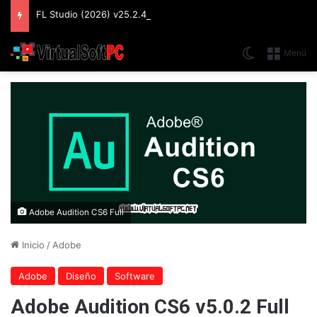
FL Studio (2026) v25.2.4.5242 Producer Edition + FLEX Extensions & Addition Plugins, Secuenciador y Sintetizador especializado en Loops
Switch skin
Menú
Adobe Audition CS6 Full
Inicio
/
Adobe
Adobe
Diseño
Software
Adobe Audition CS6 v5.0.2 Full