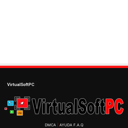
VirtualSoftPC
DMCA
|
AYUDA F.A.Q